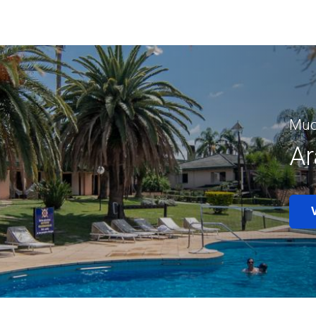
Muc
Ar