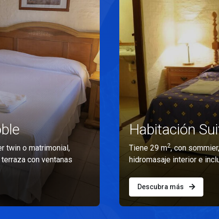
ble
Habitación Sui
2
 twin o matrimonial,
Tiene 29 m
, con sommier,
 terraza con ventanas
hidromasaje interior e incl
Descubra más