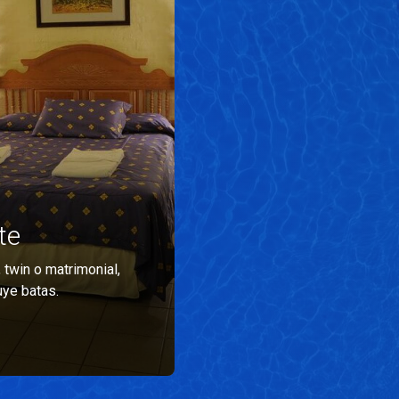
te
 twin o matrimonial,
uye batas.